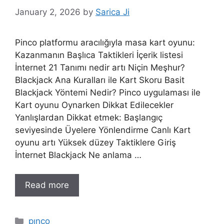
January 2, 2026
by
Sarica Ji
Pinco platformu aracılığıyla masa kart oyunu:
Kazanmanın Başlıca Taktikleri İçerik listesi
İnternet 21 Tanımı nedir artı Niçin Meşhur?
Blackjack Ana Kuralları ile Kart Skoru Basit
Blackjack Yöntemi Nedir? Pinco uygulaması ile
Kart oyunu Oynarken Dikkat Edilecekler
Yanlışlardan Dikkat etmek: Başlangıç
seviyesinde Üyelere Yönlendirme Canlı Kart
oyunu artı Yüksek düzey Taktiklere Giriş
İnternet Blackjack Ne anlama …
Read more
pınco